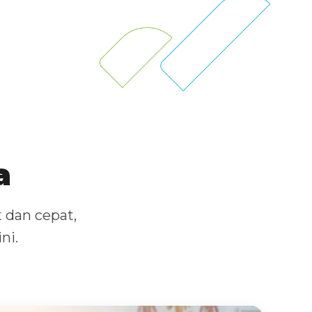
a
 dan cepat,
ni.