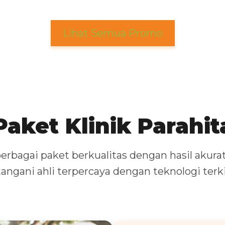
Lihat Semua Promo
Paket Klinik Parahit
rbagai paket berkualitas dengan hasil akurat
tangani ahli terpercaya dengan teknologi terki