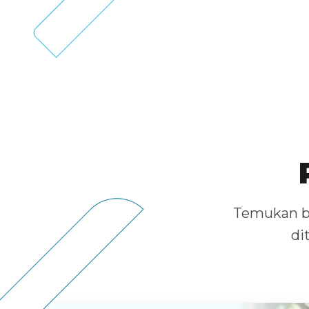
Temukan be
di