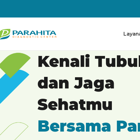
Layana
Kenali Tub
dan Jaga
Sehatmu
Bersama Par