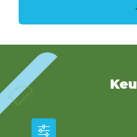
Ada Pertanyaan?
Tim kami siap menjawab
pertanyaan Anda kapan saja.
Konsultasi Kesehatan
Keu