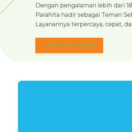
Dengan pengalaman lebih dari 18 
Parahita hadir sebagai Teman Se
Layanannya terpercaya, cepat, da
Download Katalog