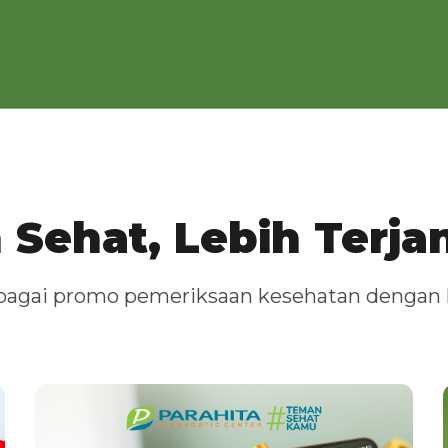
 Sehat, Lebih Terj
bagai promo pemeriksaan kesehatan dengan h