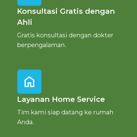
Konsultasi Gratis dengan
Ahli
Gratis konsultasi dengan dokter
berpengalaman.
Layanan Home Service
Tim kami siap datang ke rumah
Anda.