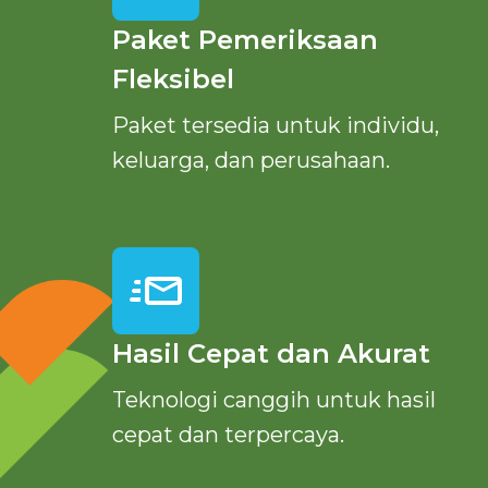
Paket Pemeriksaan
Fleksibel
Paket tersedia untuk individu,
keluarga, dan perusahaan.
Hasil Cepat dan Akurat
Teknologi canggih untuk hasil
cepat dan terpercaya.