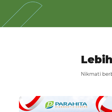
Lebih
Nikmati ber