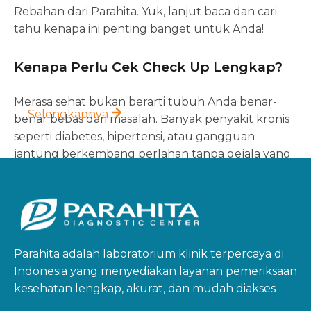
Rebahan dari Parahita. Yuk, lanjut baca dan cari
tahu kenapa ini penting banget untuk Anda!
Kenapa Perlu Cek Check Up Lengkap?
Merasa sehat bukan berarti tubuh Anda benar-
Selengkapnya
benar bebas dari masalah. Banyak penyakit kronis
seperti diabetes, hipertensi, atau gangguan
jantung berkembang perlahan tanpa gejala yang
terasa. Dengan melakukan check up lengkap
secara rutin, Anda bisa mendeteksi gangguan
kesehatan sejak dini, bahkan sebelum kondisi
memburuk.
Parahita adalah laboratorium klinik terpercaya di
Pemeriksaan menyeluruh juga membantu
Indonesia yang menyediakan layanan pemeriksaan
menyesuaikan gaya hidup dengan kondisi
kesehatan lengkap, akurat, dan mudah diakses
kesehatan Anda. Mulai dari pola makan, aktivitas
fisik, hingga pemantauan organ penting seperti