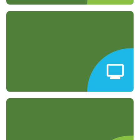
Konsultasi Gratis dengan Ahli
Gratis konsultasi dengan dokter
berpengalaman.
Hasil Cepat & Akurat
Teknologi canggih untuk hasil cepat
dan terpercaya.