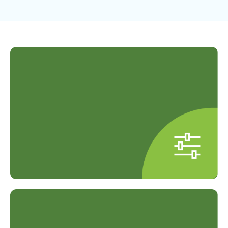
Paket Pemeriksaan Fleksibel
Paket tersedia untuk individu,