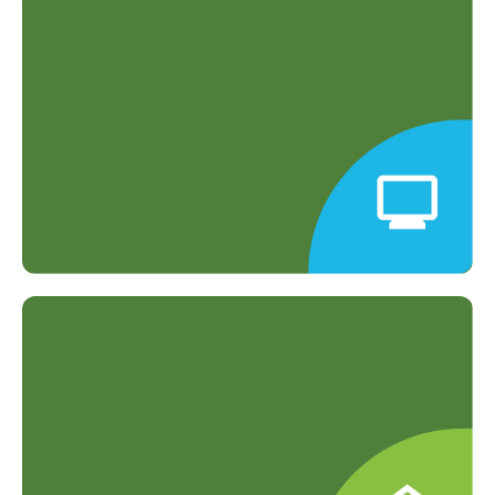
Konsultasi Gratis dengan Ahli
Gratis konsultasi dengan dokter
berpengalaman.
Hasil Cepat & Akurat
Teknologi canggih untuk hasil cepat
dan terpercaya.