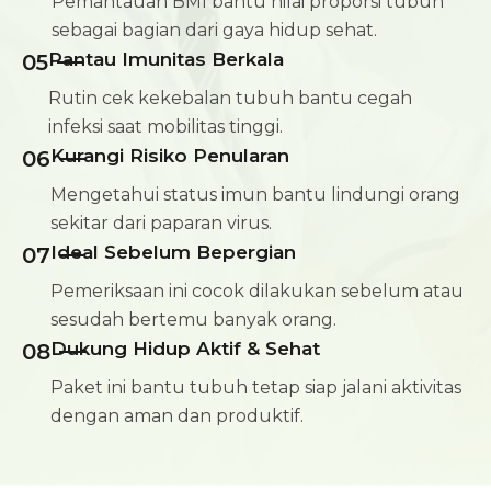
Pemantauan BMI bantu nilai proporsi tubuh
sebagai bagian dari gaya hidup sehat.
Pantau Imunitas Berkala
05
Rutin cek kekebalan tubuh bantu cegah
infeksi saat mobilitas tinggi.
Kurangi Risiko Penularan
06
Mengetahui status imun bantu lindungi orang
sekitar dari paparan virus.
Ideal Sebelum Bepergian
07
Pemeriksaan ini cocok dilakukan sebelum atau
sesudah bertemu banyak orang.
Dukung Hidup Aktif & Sehat
08
Paket ini bantu tubuh tetap siap jalani aktivitas
dengan aman dan produktif.