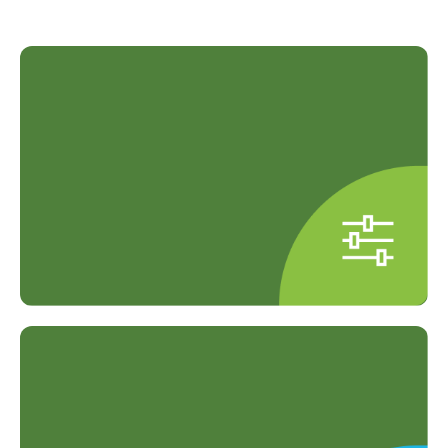
Paket Pemeriksaan Fleksibel
Paket tersedia untuk individu,
keluarga, dan perusahaan.