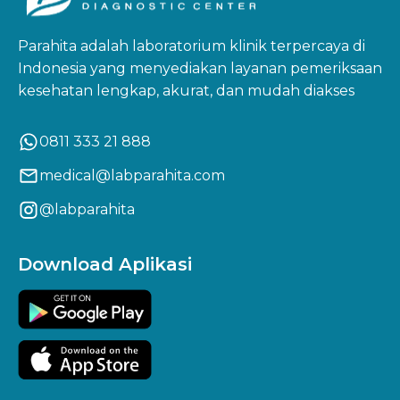
yang sebelumnya tidak terdeteksi dapat diketahui
lebih dini—termasuk risiko penyakit menular,
Parahita adalah laboratorium klinik terpercaya di
gangguan hormonal, dan bahkan potensi
Indonesia yang menyediakan layanan pemeriksaan
ketidaksuburan. Misalnya, infeksi toksoplasma bisa
kesehatan lengkap, akurat, dan mudah diakses
menyebabkan keguguran atau cacat bawaan
pada bayi, namun hal ini bisa dihindari jika
0811 333 21 888
diketahui dan ditangani sejak awal.
medical@labparahita.com
Tak hanya itu, penyakit seperti diabetes juga bisa
terdeteksi lewat pemeriksaan ini. Jika diketahui
@labparahita
lebih awal, calon ibu bisa mulai menjaga pola
hidup sehat agar kehamilan berlangsung aman.
Download Aplikasi
Intinya, pemeriksaan ini bukan hanya menjaga
kesehatan Anda sebagai wanita, tapi juga sebagai
calon ibu di masa depan.
Apa Itu Paket Pranikah Wanita Executive
dari Parahita?