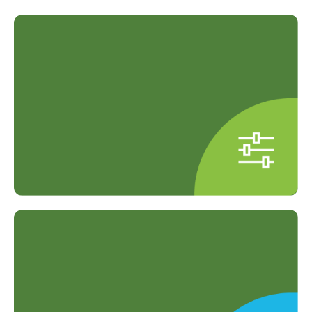
Paket Pemeriksaan Fleksibel
Paket tersedia untuk individu,
keluarga, dan perusahaan.