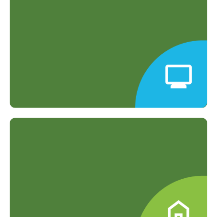
Gratis konsultasi dengan dokter
berpengalaman.
Hasil Cepat & Akurat
Teknologi canggih untuk hasil cepat
dan terpercaya.