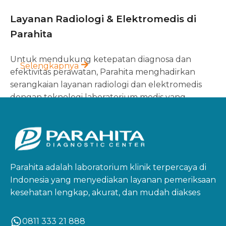
Layanan Radiologi & Elektromedis di
Parahita
Untuk mendukung ketepatan diagnosa dan
Selengkapnya
efektivitas perawatan, Parahita menghadirkan
serangkaian layanan radiologi dan elektromedis
dengan teknologi laboratorium medis yang
mutakhir. Berikut layanan yang tersedia:
1. CBCT (Cone Beam Computed Tomography)
CBCT adalah sistem pencitraan tiga dimensi
Parahita adalah laboratorium klinik terpercaya di
dengan resolusi tinggi yang memberikan visualisasi
Indonesia yang menyediakan layanan pemeriksaan
detail struktur keras, seperti tulang pada area
kesehatan lengkap, akurat, dan mudah diakses
kepala dan wajah. Pemeriksaan ini sering
digunakan dalam rencana pemasangan implan
gigi atau tindakan pembedahan di area mulut dan
0811 333 21 888