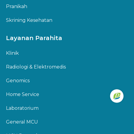
Pranikah
4. Tes Biomolekuler
Skrining Kesehatan
Menggunakan teknologi PCR dan metode
molekuler canggih lainnya, layanan ini
Layanan Parahita
memungkinkan deteksi materi genetik dari virus
atau kelainan genetik tertentu. Klinik Parahita
Klinik
menyediakan pemeriksaan biomolekuler untuk
kebutuhan seperti deteksi COVID-189, hepatitis,
Radiologi & Elektromedis
serta
skrining
kelainan genetik.
Genomics
Hasil yang detail membantu dalam penyusunan
perawatan medis yang lebih personal dan tepat
Home Service
sasaran.
Laboratorium
5. Pemeriksaan Radiologi
General MCU
Radiologi adalah alat bantu penting untuk
melihat kondisi organ dalam melalui pencitraan