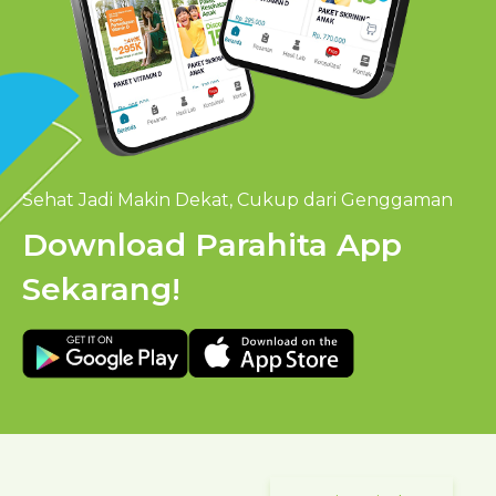
Sehat Jadi Makin Dekat, Cukup dari Genggaman
Download Parahita App
Sekarang!