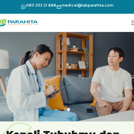
0811 333 21 888
medical@labparahita.com